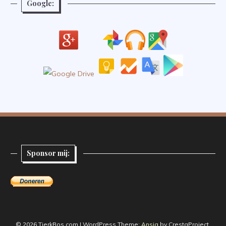
Google:
Sponsor mij:
© 2026 TjerkBos.com
|
WordPress Theme:
Ansia
by CrestaProject.