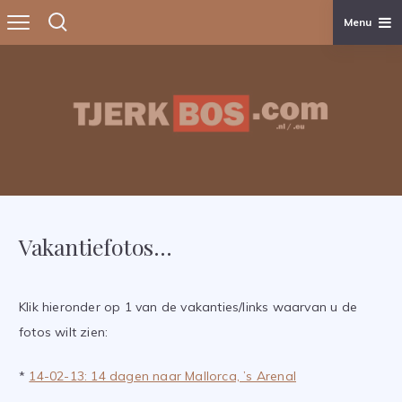
Menu
Skip
to
content
TjerkBos.com
Vakantiefotos…
Klik hieronder op 1 van de vakanties/links waarvan u de
fotos wilt zien:
*
14-02-13: 14 dagen naar Mallorca, ’s Arenal