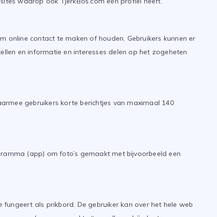
sites waarop ook TjerkBos.com een profiel heeft.
om online contact te maken of houden. Gebruikers kunnen er
tellen en informatie en interesses delen op het zogeheten
 waarmee gebruikers korte berichtjes van maximaal 140
ogramma (app) om foto’s gemaakt met bijvoorbeeld een
ie fungeert als prikbord. De gebruiker kan over het hele web