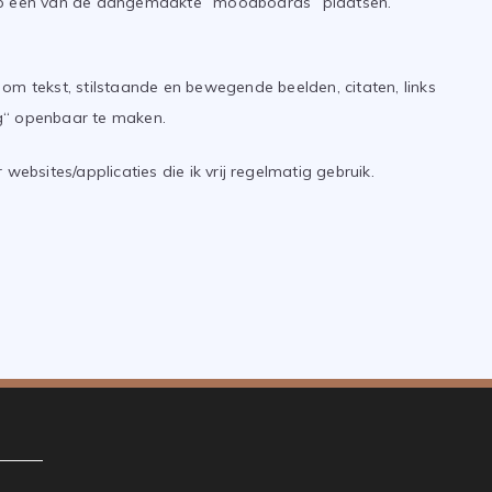
op een van de aangemaakte “moodboards” plaatsen.
om tekst, stilstaande en bewegende beelden, citaten, links
g“ openbaar te maken.
websites/applicaties die ik vrij regelmatig gebruik.