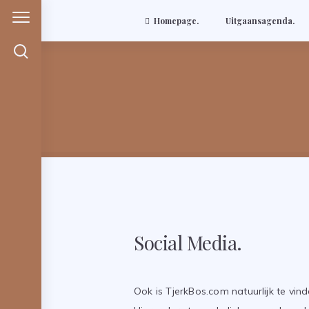
Homepage.
Uitgaansagenda.
Skip
to
content
TjerkBos.com
Social Media.
Ook is TjerkBos.com natuurlijk te vin