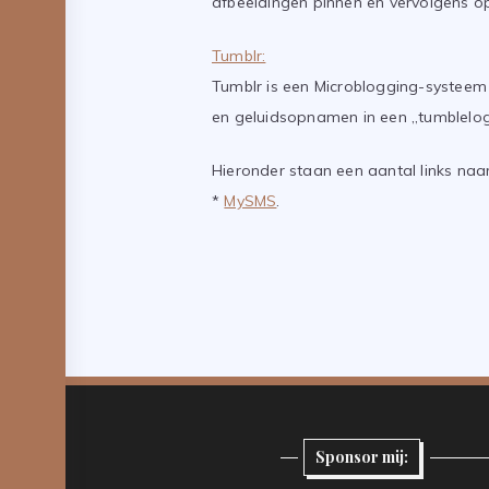
afbeeldingen pinnen en vervolgens 
Tumblr:
Tumblr is een Microblogging-systeem 
en geluidsopnamen in een „tumblelo
Hieronder staan een aantal links naar 
*
MySMS
.
Sponsor mij: