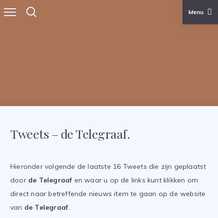
Menu
Skip
to
content
TjerkBos.com
Tweets – de Telegraaf.
Hieronder volgende de laatste 16 Tweets die zijn geplaatst
door
de Telegraaf
en waar u op de links kunt klikken om
direct naar betreffende nieuws item te gaan op de website
van
de Telegraaf
.